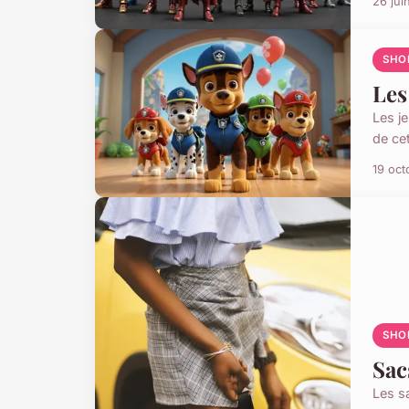
26 jui
SHO
Les
Les je
de cet
19 oct
SHO
Sac
Les s