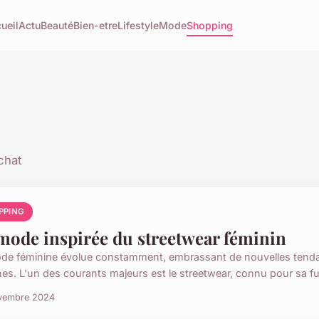
ueil
Actu
Beauté
Bien-etre
Lifestyle
Mode
Shopping
chat
PPING
mode inspirée du streetwear féminin
de féminine évolue constamment, embrassant de nouvelles tendanc
nes. L'un des courants majeurs est le streetwear, connu pour sa fu
vembre 2024