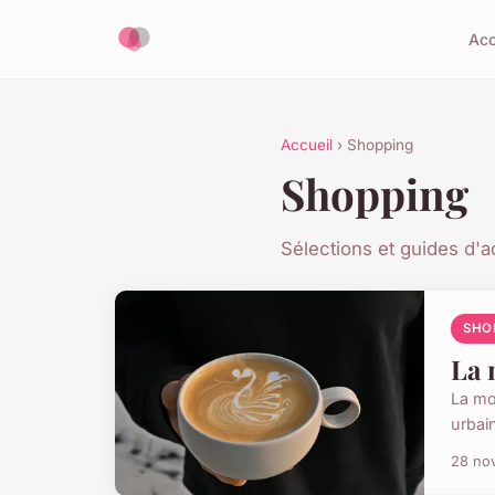
Acc
Accueil
› Shopping
Shopping
Sélections et guides d'a
SHO
La 
La mo
urbai
28 no