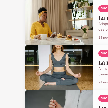
SHO
La 
Adapte
des v
28 no
SHO
La 
Alors
pleine
28 no
SHO
Les