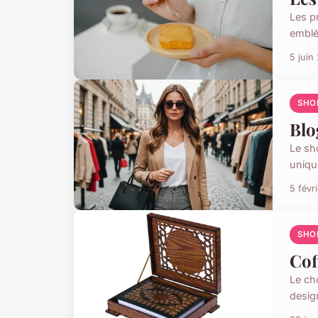
Les p
emblé
5 juin
SHO
Blo
Le sh
uniqu
5 févr
SHO
Cof
Le ch
desig