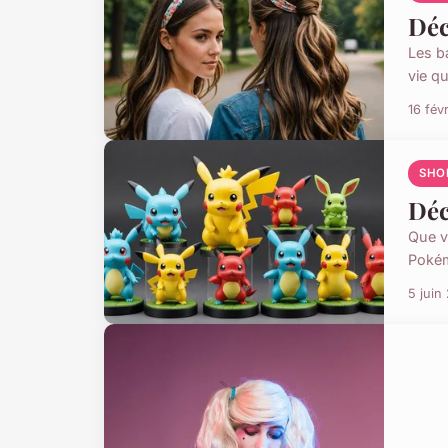
Déc
Les b
vie qu
16 fév
SHO
Déc
Que v
Pokém
5 juin