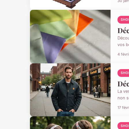
30 jan
SHO
Déc
Décou
vos b
4 févr
SHO
Déc
La ves
non s
17 fév
SHO