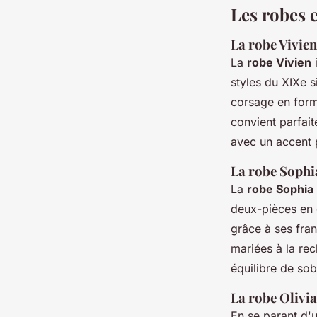
Les robes 
La robe Vivie
La
robe Vivien
i
styles du XIXe s
corsage en form
convient parfait
avec un accent 
La robe Sophi
La
robe Sophia
deux-pièces en 
grâce à ses frang
mariées à la re
équilibre de sob
La robe Olivia
En se parant d'