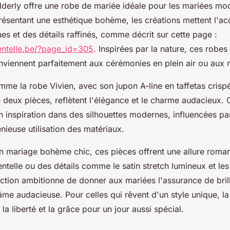
ilderly offre une robe de mariée idéale pour les mariées mo
résentant une esthétique bohème, les créations mettent l'ac
ues et des détails raffinés, comme décrit sur cette page :
entelle.be/?page_id=305
. Inspirées par la nature, ces robes 
nviennent parfaitement aux cérémonies en plein air ou aux 
me la robe Vivien, avec son jupon A-line en taffetas crispé
 deux pièces, reflètent l'élégance et le charme audacieux.
n inspiration dans des silhouettes modernes, influencées pa
énieuse utilisation des matériaux.
un mariage bohème chic, ces pièces offrent une allure roma
ntelle ou des détails comme le satin stretch lumineux et le
lection ambitionne de donner aux mariées l'assurance de brill
âme audacieuse. Pour celles qui rêvent d'un style unique, la
la liberté et la grâce pour un jour aussi spécial.