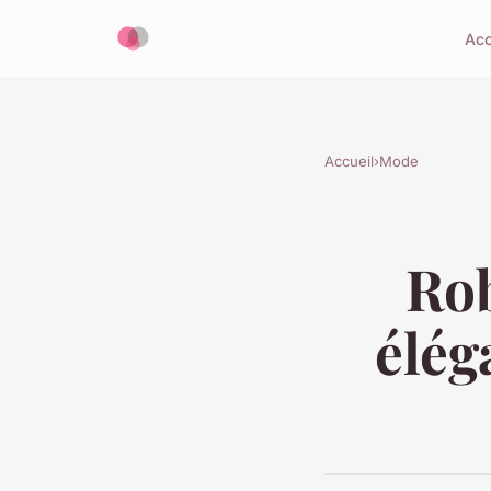
Acc
Accueil
›
Mode
Rob
élég