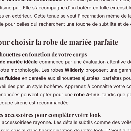
tisme pur. Elle s'accompagne d'un boléro en tulle extensible
s en extérieur. Cette tenue se veut l'incarnation même de la
ale pour celles qui recherchent une touche de subtilité et de
ur choisir la robe de mariée parfaite
lhouettes en fonction de votre corps
de mariée idéale
commence par une évaluation attentive 
votre morphologie. Les robes
Wilderly
proposent une gamm
s fluides
en dentelle aux silhouettes ajustées, parfaites po
illées par un style bohème. Apprenez à connaître votre co
ononcées peuvent opter pour une
robe A-line
, tandis que p
 coupe sirène est recommandée.
s accessoires pour compléter votre look
accessoirisée rayonne. Les détails subtils comme des voiles
 rôle crucial dans l'harmonisation de votre look. L'ajout d'