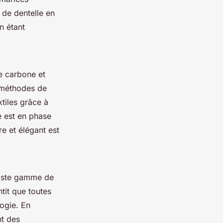
 de dentelle en
n étant
e carbone et
s méthodes de
tiles grâce à
e est en phase
e et élégant est
vaste gamme de
tit que toutes
ogie. En
t des