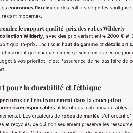
 des
couronnes florales
ou des colliers en perles soulignent 
 restant modernes.
rendre le rapport qualité-prix des robes Wilderly
collection Wilderly
, avec des prix variant entre 2000 € et 
port qualité-prix. Les tissus
haut de gamme
et
détails arti
t, et assurent que chaque mariée se sente unique en ce jou
dget à vos priorités, c'est l'assurance de ne pas faire de 
rt.
pour la durabilité et l'éthique
pectueux de l'environnement dans la conception
ariée éco-responsables
utilisent des matériaux durables q
nnemental. Les créateurs de
robes de mariée
s'efforcent d'
es et recyclés, ce qui non seulement préserve les ressource
t les déchets. Cela enrichit les options de mariage pour les