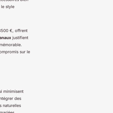
le style
3500 €, offrent
sanaux
justifient
r mémorable.
compromis sur le
ui minimisent
intégrer des
s naturelles
 mariées