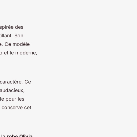
spirée des
illant. Son
le. Ce modèle
ro et le moderne,
 caractère. Ce
audacieux,
ale pour les
i conserve cet
, la
robe Olivia