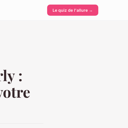
Le quiz de l'allure →
ly :
votre