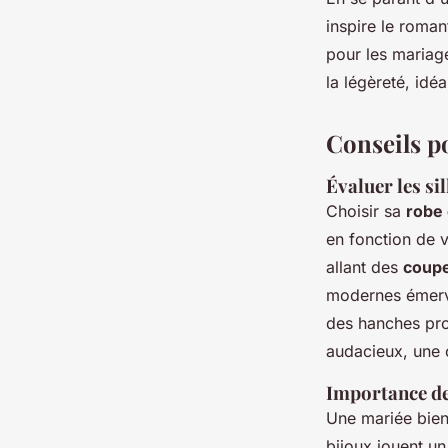
inspire le roman
pour les mariage
la légèreté, idé
Conseils po
Évaluer les si
Choisir sa
robe 
en fonction de 
allant des
coupe
modernes émerve
des hanches pr
audacieux, une
Importance de
Une mariée bien 
bijoux jouent un