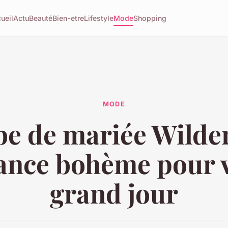
ueil
Actu
Beauté
Bien-etre
Lifestyle
Mode
Shopping
MODE
e de mariée Wilder
ance bohème pour 
grand jour