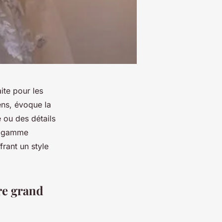
ite pour les
ens, évoque la
 ou des détails
te gamme
rant un style
re grand