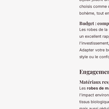
choisis comme
bohème, tout en
Budget : comp
Les robes de la
un excellent rap
l'investissemen
Adapter votre bu
style ou le confo
Engagement 
Matériaux res
Les
robes de m
l'impact enviro
tissus biologiqu
mais aussi rédui