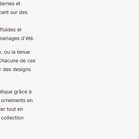
dernes et
cent sur des
fluides et
mariages d'été.
, ou la tenue
 Chacune de ces
r des designs
ntique grâce à
s ornements en
er tout en
 collection