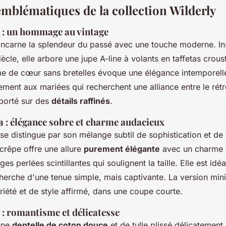
emblématiques de la collection Wilderly
n : un hommage au vintage
ncarne la splendeur du passé avec une touche moderne. In
iècle, elle arbore une jupe A-line à volants en taffetas croust
e de cœur sans bretelles évoque une élégance intemporel
ement aux mariées qui recherchent une alliance entre le rét
porté sur des
détails raffinés
.
a : élégance sobre et charme audacieux
se distingue par son mélange subtil de sophistication et de
crêpe offre une allure
purement élégante
avec un charme 
es perlées scintillantes qui soulignent la taille. Elle est idé
cherche d'une tenue simple, mais captivante. La version min
riété et de style affirmé, dans une coupe courte.
 : romantisme et délicatesse
une
dentelle de coton douce
et de tulle plissé délicatement