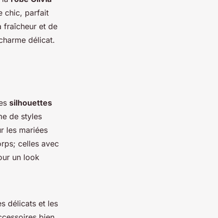
 chic, parfait
 fraîcheur et de
 charme délicat.
des
silhouettes
e de styles
ur les mariées
rps; celles avec
our un look
 délicats et les
accessoires bien