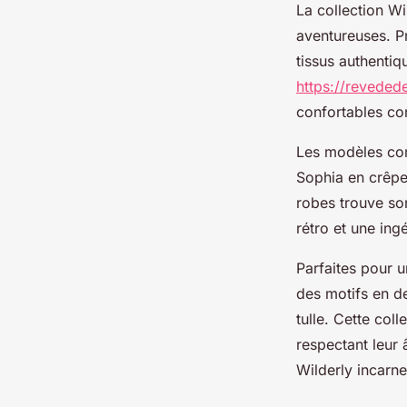
La collection W
aventureuses. P
tissus authentiq
https://reveded
confortables co
Les modèles com
Sophia en crêpe
robes trouve so
rétro et une ing
Parfaites pour 
des motifs en de
tulle. Cette col
respectant leur 
Wilderly incarne 