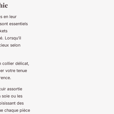
hic
s en leur
sont essentiels
kets
. Lorsqu’il
cieux selon
collier délicat,
ler votre tenue
rence.
uir assortie
 soie ou les
isissant des
que chaque pièce