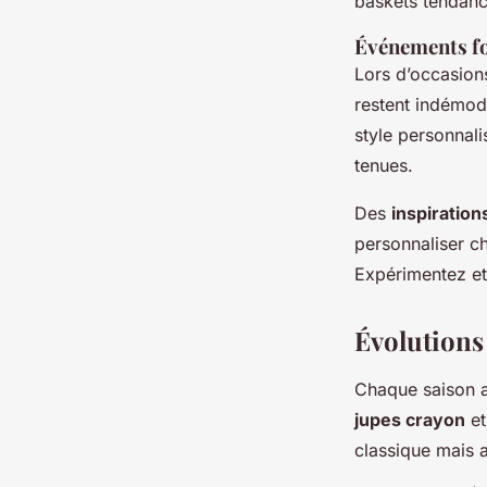
baskets tendanc
Événements f
Lors d’occasions
restent indémod
style personnali
tenues.
Des
inspiratio
personnaliser ch
Expérimentez et
Évolutions
Chaque saison a
jupes crayon
et
classique mais 