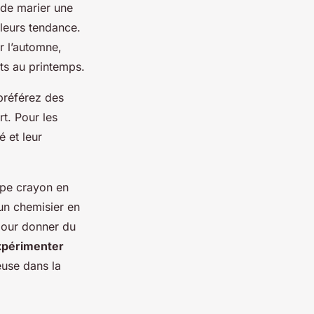
t de marier une
uleurs tendance
.
r l’automne,
ts au printemps.
préférez des
t. Pour les
 et leur
upe crayon en
’un chemisier en
pour donner du
xpérimenter
euse dans la