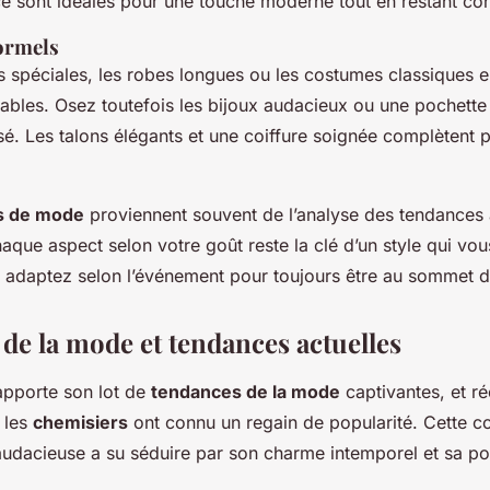
e sont idéales pour une touche moderne tout en restant con
ormels
 spéciales, les robes longues ou les costumes classiques e
ables. Osez toutefois les bijoux audacieux ou une pochette
sé. Les talons élégants et une coiffure soignée complètent 
ns de mode
proviennent souvent de l’analyse des tendances 
aque aspect selon votre goût reste la clé d’un style qui vou
 adaptez selon l’événement pour toujours être au sommet 
 de la mode et tendances actuelles
pporte son lot de
tendances de la mode
captivantes, et r
 les
chemisiers
ont connu un regain de popularité. Cette 
audacieuse a su séduire par son charme intemporel et sa po