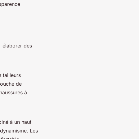
apparence
r élaborer des
 tailleurs
touche de
chaussures à
iné à un haut
u dynamisme. Les