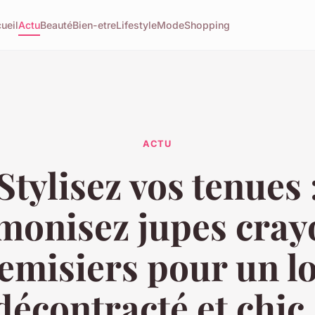
ueil
Actu
Beauté
Bien-etre
Lifestyle
Mode
Shopping
ACTU
Stylisez vos tenues 
onisez jupes cray
emisiers pour un l
décontracté et chic 