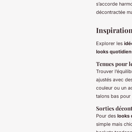
s’accorde harm
décontractée ma
Inspiratio
Explorer les
idé
looks quotidien
Tenues pour l
Trouver l’équilib
ajustés avec de
couleur ou un a
talons bas pour 
Sorties décon
Pour des
looks 
simple mais chi