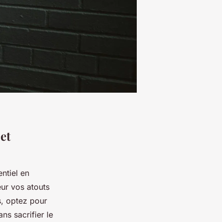
et
ntiel en
ur vos atouts
s, optez pour
ns sacrifier le