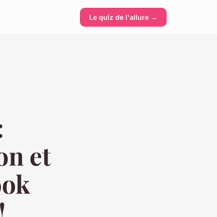
Le quiz de l'allure →
:
on et
ook
!