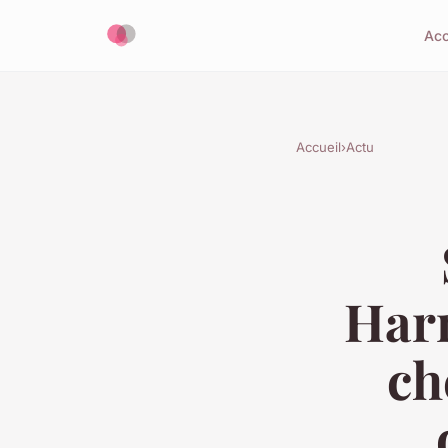
Acc
Accueil
›
Actu
Harm
ch